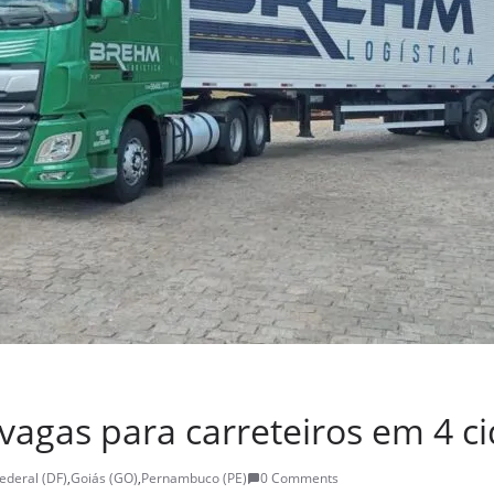
vagas para carreteiros em 4 c
Federal (DF)
,
Goiás (GO)
,
Pernambuco (PE)
0 Comments