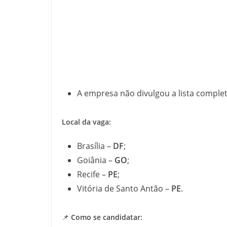
A empresa não divulgou a lista complet
Local da vaga:
Brasília –
DF
;
Goiânia –
GO
;
Recife –
PE
;
Vitória de Santo Antão –
PE
.
📌
Como se candidatar: