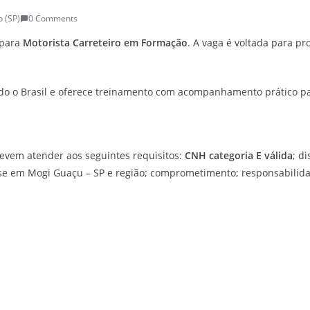
o (SP)
0 Comments
 para
Motorista Carreteiro em Formação
. A vaga é voltada para pr
do o Brasil e oferece treinamento com acompanhamento prático par
evem atender aos seguintes requisitos:
CNH categoria E válida
; d
ase em Mogi Guaçu – SP e região; comprometimento; responsabilida