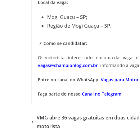
Local da vaga:
Mogi Guaçu –
SP
;
Região de Mogi Guaçu –
SP
.
📌
Como se candidatar:
Os motoristas interessados em uma das vagas 
vagas@championlog.com.br
,
informando a vaga
Entre no canal do WhatsApp:
Vagas para Motori
Faça parte do nosso
Canal no Telegram
.
VMG abre 36 vagas gratuitas em duas cida
motorista