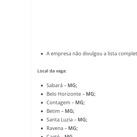
A empresa não divulgou a lista complet
Local da vaga:
Sabará –
MG;
Belo Horizonte –
MG;
Contagem –
MG;
Betim –
MG;
Santa Luzia –
MG;
Ravena –
MG;
Caeté –
MG.