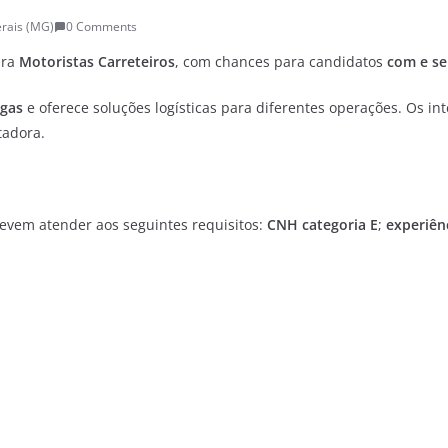
rais (MG)
0 Comments
ara
Motoristas Carreteiros
, com chances para candidatos
com e se
rgas
e oferece soluções logísticas para diferentes operações. Os in
tadora.
evem atender aos seguintes requisitos:
CNH categoria E
;
experiên