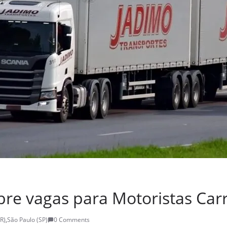
re vagas para Motoristas Carr
R)
,
São Paulo (SP)
0 Comments