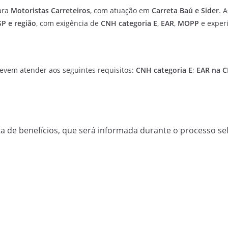
ara
Motoristas Carreteiros
, com atuação em
Carreta Baú e Sider
. 
SP e região
, com exigência de
CNH categoria E
,
EAR
,
MOPP
e exper
evem atender aos seguintes requisitos:
CNH categoria E
;
EAR na 
a de benefícios, que será informada durante o processo sel