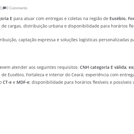
E)
0 Comments
oria E
para atuar com entregas e coletas na região de
Eusébio, Fo
de cargas, distribuição urbana e disponibilidade para horários flex
ribuição, captação expressa e soluções logísticas personalizadas p
evem atender aos seguintes requisitos:
CNH categoria E válida
;
ex
de Eusébio, Fortaleza e interior do Ceará; experiência com entreg
mo
CT-e
e
MDF-e
; disponibilidade para horários flexíveis e possívei