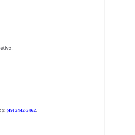
etivo.
App:
(49) 3442-3462
.