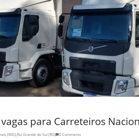
 vagas para Carreteiros Nacio
rais (MG)
,
Rio Grande do Sul (RS)
0 Comments