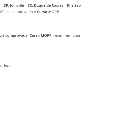
 – SP
,
Joinville – SC
,
Duque de Caxias – RJ
e
São
riência comprovada e
Curso MOPP
.
cia comprovada
;
Curso MOPP
; residir em uma
etivo.