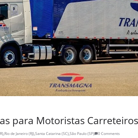
s para Motoristas Carreteiros
R)
,
Rio de Janeiro (RJ)
,
Santa Catarina (SC)
,
São Paulo (SP)
0 Comments