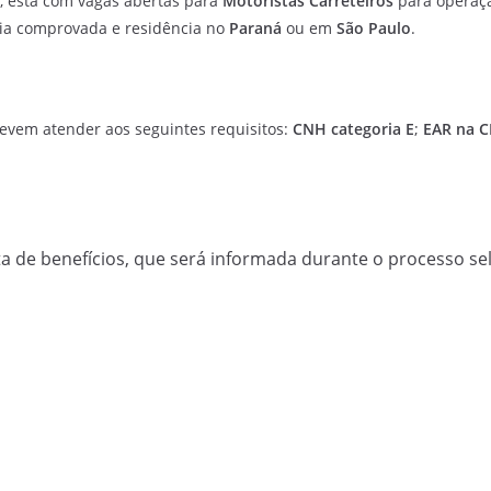
, está com vagas abertas para
Motoristas Carreteiros
para operaç
cia comprovada e residência no
Paraná
ou em
São Paulo
.
evem atender aos seguintes requisitos:
CNH categoria E
;
EAR na 
a de benefícios, que será informada durante o processo sel