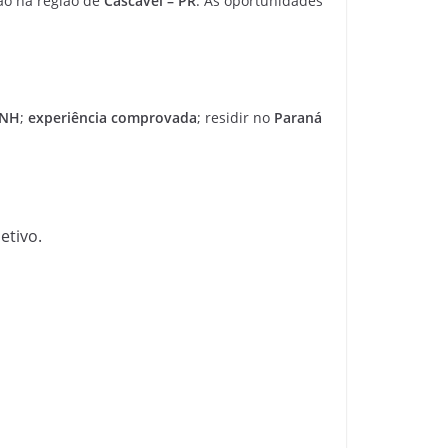
ão na região de
Cascavel – PR
. As oportunidades
CNH
;
experiência comprovada
; residir no
Paraná
etivo.