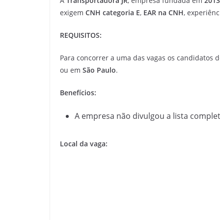
A
Transportadora JR
, empresa fundada em
2013
exigem
CNH categoria E
,
EAR na CNH
, experiên
REQUISITOS:
Para concorrer a uma das vagas os candidatos d
ou em
São Paulo
.
Benefícios:
A empresa não divulgou a lista complet
Local da vaga: