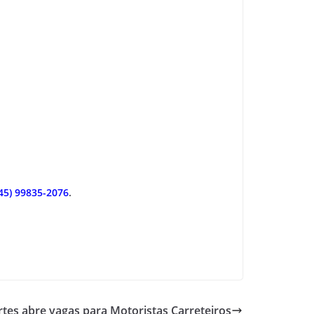
45) 99835-2076
.
es abre vagas para Motoristas Carreteiros