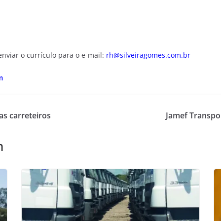
viar o currículo para o e-mail:
rh@silveiragomes.com.br
m
as carreteiros
Jamef Transpor
m