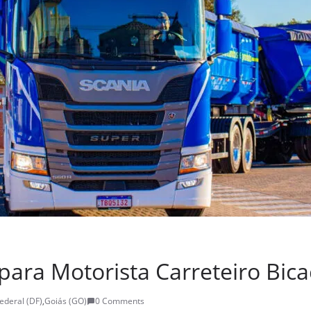
 para Motorista Carreteiro Bi
Federal (DF)
,
Goiás (GO)
0 Comments