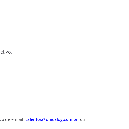
etivo.
ço de e-mail:
talentos@uniuslog.com.br
,
ou