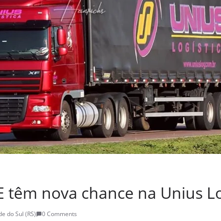
E têm nova chance na Unius Lo
e do Sul (RS)
0 Comments