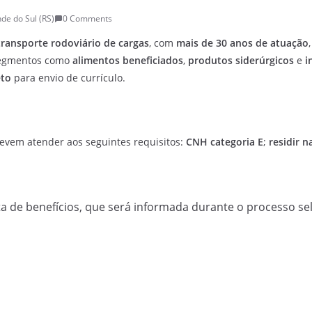
de do Sul (RS)
0 Comments
transporte rodoviário de cargas
, com
mais de 30 anos de atuação
 segmentos como
alimentos beneficiados
,
produtos siderúrgicos
e
i
eto
para envio de currículo.
evem atender aos seguintes requisitos:
CNH categoria E
;
residir n
a de benefícios, que será informada durante o processo sel