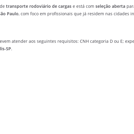
 de
transporte rodoviário de cargas
e está com
seleção aberta
pa
São Paulo
, com foco em profissionais que já residem nas cidades 
evem atender aos seguintes requisitos: CNH categoria D ou E; exp
is-SP
.