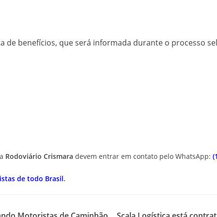
a de benefícios, que será informada durante o processo sel
da
Rodoviário Crismara
devem entrar em contato pelo WhatsApp:
(
stas de todo Brasil
.
ando Motoristas de Caminhão
Scala Logística está contr