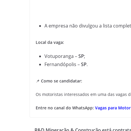
A empresa não divulgou a lista complet
Local da vaga:
Votuporanga
–
SP
;
Fernandópolis
–
SP
.
📌
Como se candidatar:
Os motoristas interessados em uma das vagas 
Entre no canal do WhatsApp:
Vagas para Motori
R&D Mineração & Construção está contrat