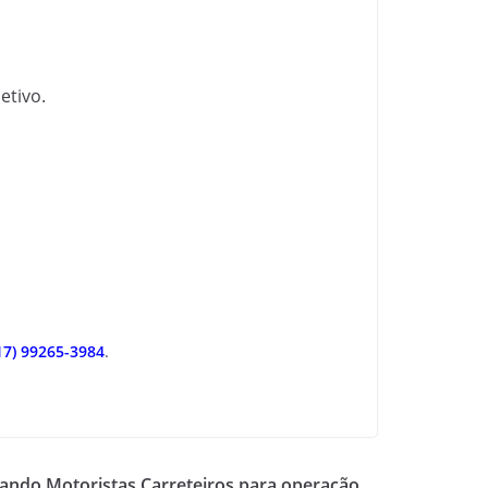
etivo.
17) 99265-3984
.
atando Motoristas Carreteiros para operação