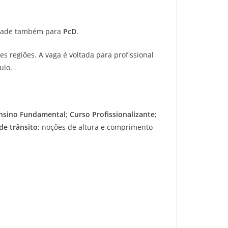
idade também para
PcD
.
s regiões. A vaga é voltada para profissional
ulo.
nsino Fundamental
;
Curso Profissionalizante
;
de trânsito
; noções de altura e comprimento