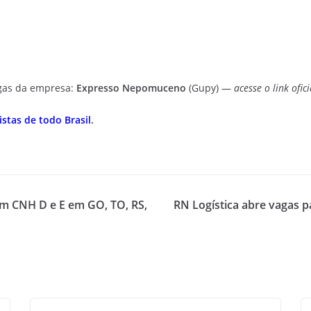
agas da empresa:
Expresso Nepomuceno
(Gupy) —
acesse o link ofic
stas de todo Brasil
.
om CNH D e E em GO, TO, RS,
RN Logística abre vagas p