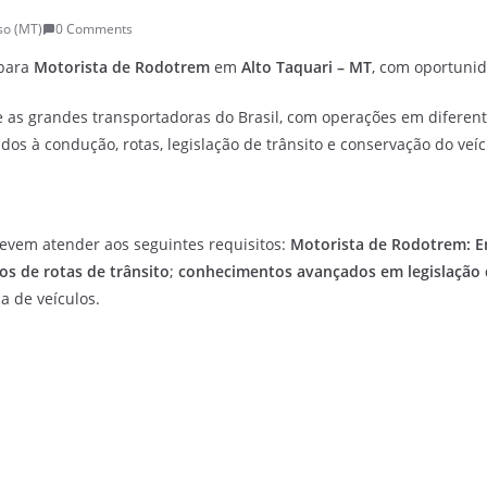
so (MT)
0 Comments
 para
Motorista de Rodotrem
em
Alto Taquari – MT
, com oportun
e as grandes transportadoras do Brasil, com operações em diferente
os à condução, rotas, legislação de trânsito e conservação do veíc
evem atender aos seguintes requisitos:
Motorista de Rodotrem:
E
s de rotas de trânsito
;
conhecimentos avançados em legislação 
a de veículos.