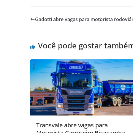
Gadotti abre vagas para motorista rodoviá
Você pode gostar també
Transvale abre vagas para
Motorista Carreteiro Bicaçamba