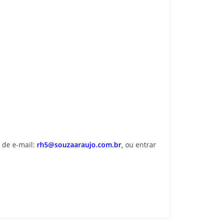
 de e-mail:
rh5@souzaaraujo.com.br
,
ou entrar