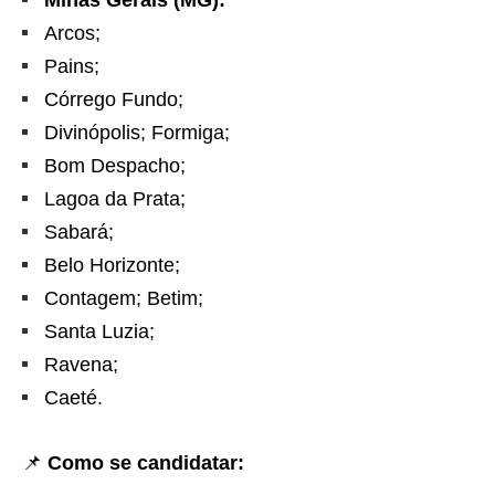
Minas Gerais (MG):
Arcos;
Pains;
Córrego Fundo;
Divinópolis; Formiga;
Bom Despacho;
Lagoa da Prata;
Sabará;
Belo Horizonte;
Contagem; Betim;
Santa Luzia;
Ravena;
Caeté.
📌
Como se candidatar: