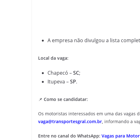
A empresa não divulgou a lista complet
Local da vaga:
Chapecó –
SC
;
Itupeva –
SP
.
📌
Como se candidatar:
Os motoristas interessados em uma das vagas 
vaga@transportesgral.com.br
,
informando a vag
Entre no canal do WhatsApp:
Vagas para Motori