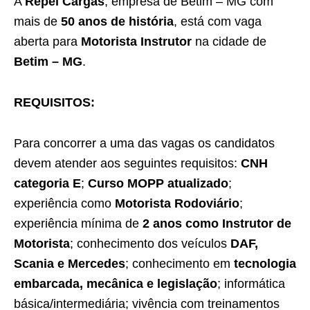
A
Repel Cargas
, empresa de Betim – MG com
mais de
50 anos de história
, está com vaga
aberta para
Motorista Instrutor
na cidade de
Betim – MG
.
REQUISITOS:
Para concorrer a uma das vagas os candidatos
devem atender aos seguintes requisitos:
CNH
categoria E
;
Curso MOPP atualizado
;
experiência como
Motorista Rodoviário
;
experiência mínima de
2 anos como Instrutor de
Motorista
; conhecimento dos veículos
DAF,
Scania e Mercedes
; conhecimento em
tecnologia
embarcada, mecânica e legislação
; informática
básica/intermediária; vivência com treinamentos