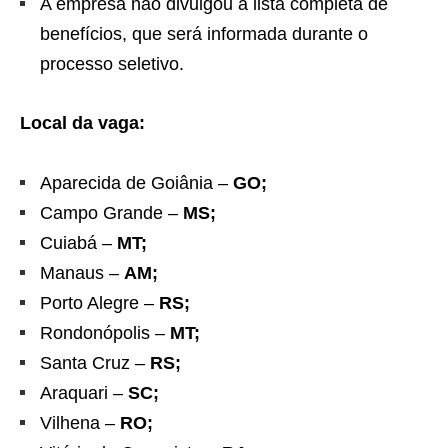
A empresa não divulgou a lista completa de
benefícios, que será informada durante o
processo seletivo.
Local da vaga:
Aparecida de Goiânia –
GO;
Campo Grande –
MS;
Cuiabá –
MT;
Manaus –
AM;
Porto Alegre –
RS;
Rondonópolis –
MT;
Santa Cruz –
RS;
Araquari –
SC;
Vilhena –
RO;