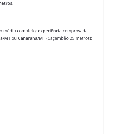
metros
.
no médio completo;
experiência
comprovada
oa/MT
ou
Canarana/MT
(Caçambão 25 metros);