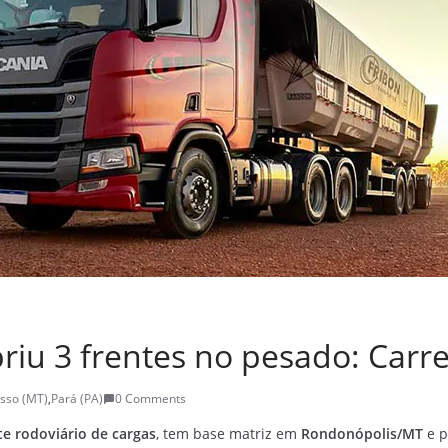
riu 3 frentes no pesado: Carr
sso (MT)
,
Pará (PA)
0 Comments
te rodoviário de cargas
, tem base matriz em
Rondonópolis/MT
e p