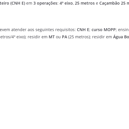
teiro (CNH E)
em
3 operações
:
4º eixo
,
25 metros
e
Caçambão 25 
evem atender aos seguintes requisitos:
CNH E
;
curso MOPP
; ensi
ros/4º eixo); residir em
MT
ou
PA
(25 metros); residir em
Água B